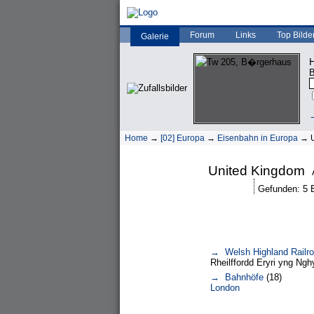
Forum
Links
Top Bilde
Galerie
H
B
→
Home
→
[02] Europa
→
Eisenbahn in Europa
→ U
United Kingdom
Gefunden: 5 Bi
→ Welsh Highland Railr
Rheilffordd Eryri yng Ng
→ Bahnhöfe
(18)
London