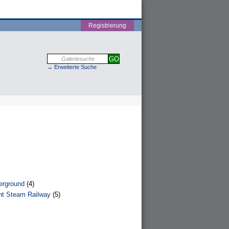
Registrierung
→ Erweiterte Suche
rground
(4)
ht Steam Railway
(5)