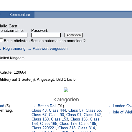
r
Kommentare
allo Gast!
enutzername:
Passwort:
Beim nächsten Besuch automatisch anmelden?
 Registrierung
→ Passwort vergessen
nited Kingdom
Aufrufe: 120664
ld(er) auf 1 Seite(n). Angezeigt: Bild 1 bis 5.
Kategorien
oad
(5)
→ British Rail
(91)
→ London Ove
hymraeg.
Class 43
,
Class 444
,
Class 57
,
Class 66
,
→ Isle of Wig
Class 67
,
Class 90
,
Class 91
,
Class 142
,
Class 150
,
Class 153
,
Class 156
,
Class
158
,
Class 165
,
Class 175
,
Class 185
,
Class 220/221
,
Class 313
,
Class 314
,