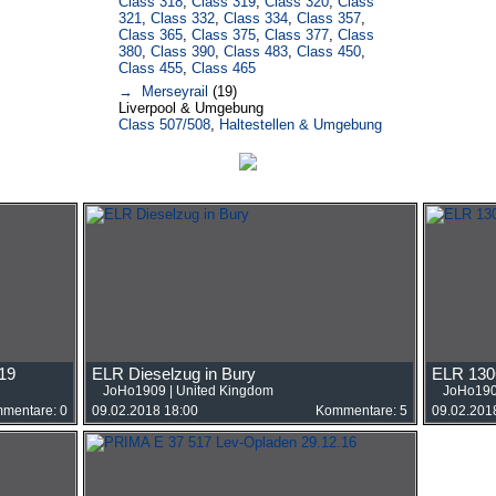
Class 318
,
Class 319
,
Class 320
,
Class
321
,
Class 332
,
Class 334
,
Class 357
,
Class 365
,
Class 375
,
Class 377
,
Class
380
,
Class 390
,
Class 483
,
Class 450
,
Class 455
,
Class 465
→ Merseyrail
(19)
Liverpool & Umgebung
Class 507/508
,
Haltestellen & Umgebung
19
ELR Dieselzug in Bury
ELR 1306
JoHo1909
|
United Kingdom
JoHo19
mentare: 0
09.02.2018 18:00
Kommentare: 5
09.02.201