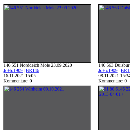
146 551 Norddeich Mole 23.09.2020
146 563 Duisbur
JoHo1909
|
BR146
JoHo1909
|
BR1
16.11.2021 15:05
08.11.2021 15:3
Kommentare: 0
Kommentare: 0