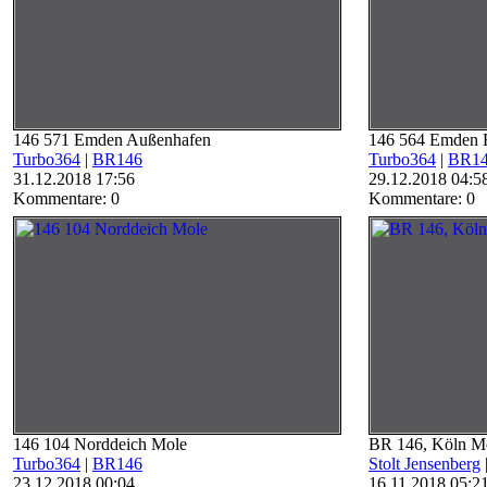
146 571 Emden Außenhafen
146 564 Emden 
Turbo364
|
BR146
Turbo364
|
BR1
31.12.2018 17:56
29.12.2018 04:5
Kommentare: 0
Kommentare: 0
146 104 Norddeich Mole
BR 146, Köln M
Turbo364
|
BR146
Stolt Jensenberg
23.12.2018 00:04
16.11.2018 05:2