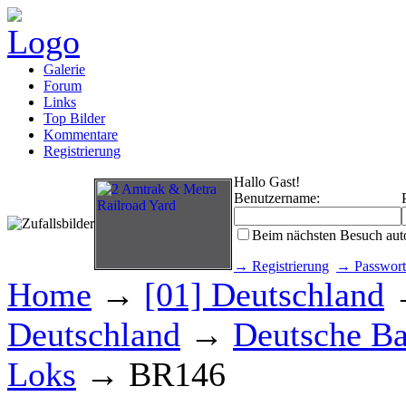
Galerie
Forum
Links
Top Bilder
Kommentare
Registrierung
Hallo Gast!
Benutzername:
Beim nächsten Besuch aut
→ Registrierung
→ Passwort
Home
→
[01] Deutschland
Deutschland
→
Deutsche B
Loks
→ BR146