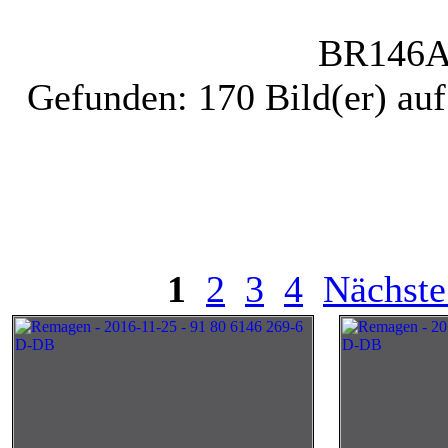
BR146
A
Gefunden: 170 Bild(er) auf 
1
2
3
4
Nächste