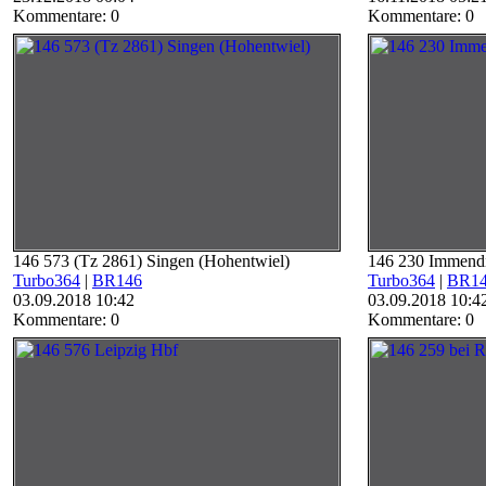
Kommentare: 0
Kommentare: 0
146 573 (Tz 2861) Singen (Hohentwiel)
146 230 Immend
Turbo364
|
BR146
Turbo364
|
BR1
03.09.2018 10:42
03.09.2018 10:4
Kommentare: 0
Kommentare: 0