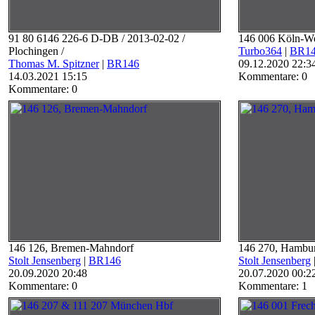
91 80 6146 226-6 D-DB / 2013-02-02 /
146 006 Köln-W
Plochingen /
Turbo364
|
BR1
Thomas M. Spitzner
|
BR146
09.12.2020 22:3
14.03.2021 15:15
Kommentare: 0
Kommentare: 0
146 126, Bremen-Mahndorf
146 270, Hambu
Stolt Jensenberg
|
BR146
Stolt Jensenberg
20.09.2020 20:48
20.07.2020 00:2
Kommentare: 0
Kommentare: 1