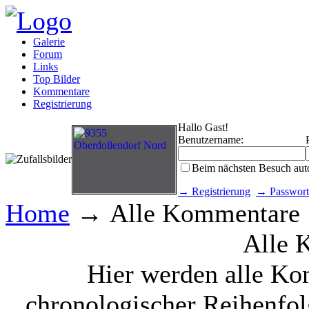
Galerie
Forum
Links
Top Bilder
Kommentare
Registrierung
Hallo Gast!
Benutzername:
Beim nächsten Besuch aut
→ Registrierung
→ Passwort
Home
→ Alle Kommentare
Alle 
Hier werden alle Ko
chronologischer Reihenfol