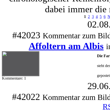
dabei immer die
1
2
3
4
5
6
N
02.08
#42023
Kommentar zum Bil
Affoltern am Albis
Die Far
steht de
gepostet
Kommentare: 1
29.06
#42022
Kommentar zum Bil
R