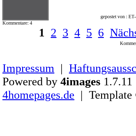
gepostet von : ET
Kommentare: 4
1
2
3
4
5
6
Nächs
Komment
Impressum
|
Haftungsaussc
Powered by
4images
1.7.11
4homepages.de
| Template 