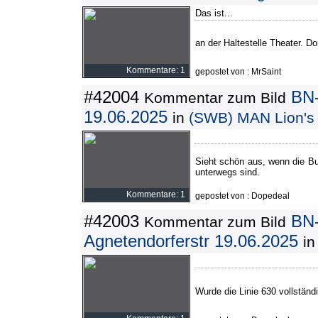
Das ist...
an der Haltestelle Theater. Do
Kommentare: 1
gepostet von : MrSaint
#42004
BN
Kommentar zum Bild
19.06.2025
in
(SWB) MAN Lion's 
Sieht schön aus, wenn die B
unterwegs sind.
Kommentare: 1
gepostet von : Dopedeal
#42003
BN
Kommentar zum Bild
Agnetendorferstr 19.06.2025
i
Wurde die Linie 630 vollstän