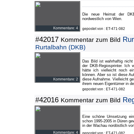
Die neue Heimat der DKB-R
nordwestlich von Wien.
Kommentare: 4
gepostet von : ET-471-082
#42017
Rur
Kommentar zum Bild
Rurtalbahn (DKB)
Das Bild ist wahrhaftig nich
der DKB-Regiosprinter. Ich 
hätte ich vielleicht noch e
können. Aber so ist diese A
diese Aufnahme. Vielleicht ge
Kommentare: 2
ihrem neuen Eigentümer in de
gepostet von : ET-471-082
#42016
Reg
Kommentar zum Bild
Eine schöne Umsetzung eine
schon 1995-2005 in Düren gew
in der Wachau nordöstlich vo
Kommentare: 4
gepostet von : ET-471-082