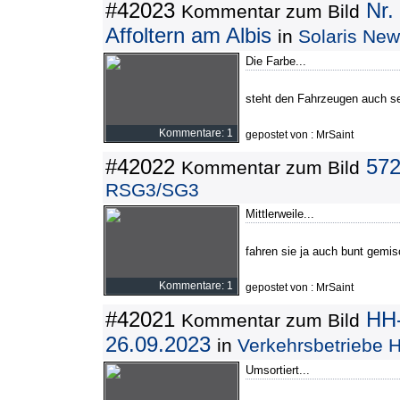
#42023
Nr.
Kommentar zum Bild
Affoltern am Albis
in
Solaris New
Die Farbe...
steht den Fahrzeugen auch se
Kommentare: 1
gepostet von : MrSaint
#42022
572
Kommentar zum Bild
RSG3/SG3
Mittlerweile...
fahren sie ja auch bunt gemis
Kommentare: 1
gepostet von : MrSaint
#42021
HH-
Kommentar zum Bild
26.09.2023
in
Verkehrsbetriebe 
Umsortiert...