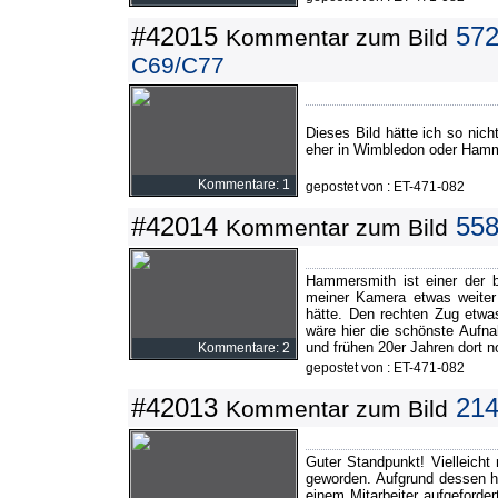
#42015
572
Kommentar zum Bild
C69/C77
Dieses Bild hätte ich so ni
eher in Wimbledon oder Hamme
Kommentare: 1
gepostet von : ET-471-082
#42014
55
Kommentar zum Bild
Hammersmith ist einer der b
meiner Kamera etwas weiter 
hätte. Den rechten Zug etwa
wäre hier die schönste Aufn
und frühen 20er Jahren dort n
Kommentare: 2
gepostet von : ET-471-082
#42013
214
Kommentar zum Bild
Guter Standpunkt! Vielleich
geworden. Aufgrund dessen h
einem Mitarbeiter aufgeforde