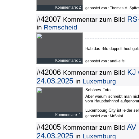
Kommentare: 2
gepostet von : Thomas M. Spitz
#42007
RS-
Kommentar zum Bild
in
Remscheid
Hab das Bild doppelt hochgel
Kommentare: 1
gepostet von : andi-eifel
#42006
KJ 
Kommentar zum Bild
24.03.2025
in
Luxemburg
Schönes Foto...
Aber warum schreibt man nich
vom Hauptbahnhof aufgenom
Luxembourg City ist leider se
Kommentare: 1
gepostet von : MrSaint
#42005
AV 
Kommentar zum Bild
24.03.2025
in
Luxemburg