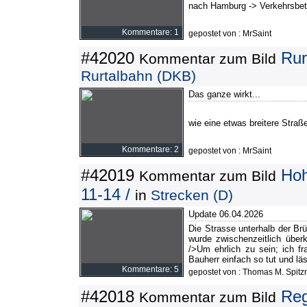
nach Hamburg -> Verkehrsbetr
Kommentare: 1
gepostet von : MrSaint
#42020
Rur
Kommentar zum Bild
Rurtalbahn (DKB)
Das ganze wirkt...
wie eine etwas breitere Straß
Kommentare: 2
gepostet von : MrSaint
#42019
Hoh
Kommentar zum Bild
11-14 /
in
Strecken (D)
Update 06.04.2026
Die Strasse unterhalb der Brü
wurde zwischenzeitlich überk
/>Um ehrlich zu sein; ich f
Bauherr einfach so tut und läs
Kommentare: 5
gepostet von : Thomas M. Spitz
#42018
Reg
Kommentar zum Bild