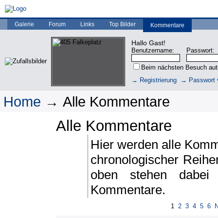
Galerie
Forum
Links
Top Bilder
Kommentare
Hallo Gast!
Benutzername:
Passwort:
Beim nächsten Besuch au
→ Registrierung
→ Passwort 
Home
→ Alle Kommentare
Alle Kommentare
Hier werden alle Komme
chronologischer Reihen
oben stehen dabei
Kommentare.
1
2
3
4
5
6
N