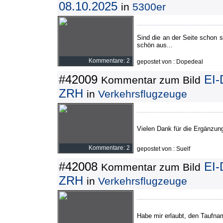
08.10.2025
in
5300er
Sind die an der Seite schon 
schön aus...
Kommentare: 2
gepostet von : Dopedeal
#42009
EI-D
Kommentar zum Bild
ZRH
in
Verkehrsflugzeuge
Vielen Dank für die Ergänzun
Kommentare: 2
gepostet von : Suelf
#42008
EI-D
Kommentar zum Bild
ZRH
in
Verkehrsflugzeuge
Habe mir erlaubt, den Taufnam