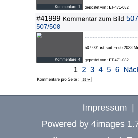
Kommentare: 1
gepostet von : ET-471-082
#41999
507
Kommentar zum Bild
507/508
507 001 ist seit Ende 2023 
Kommentare: 4
gepostet von : ET-471-082
1
2
3
4
5
6
Näch
Kommentare pro Seite :
Impressum
Powered by
4images
1.7