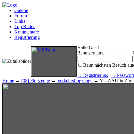
Galerie
Forum
Links
Top Bilder
Kommentare
Registrierung
Hallo Gast!
Benutzername:
Beim nächsten Besuch aut
→ Registrierung
→ Passwort
Home
→
[08] Flugzeuge
→
Verkehrsflugzeuge
→ YL-AAU in Züri