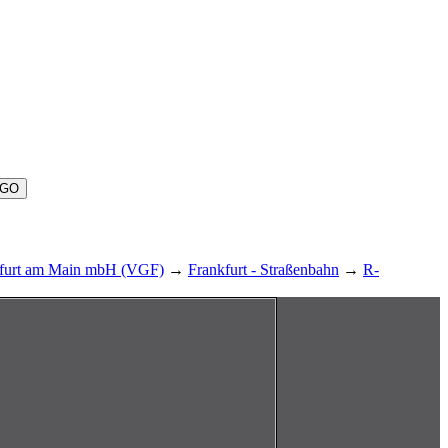
nkfurt am Main mbH (VGF)
→
Frankfurt - Straßenbahn
→
R-