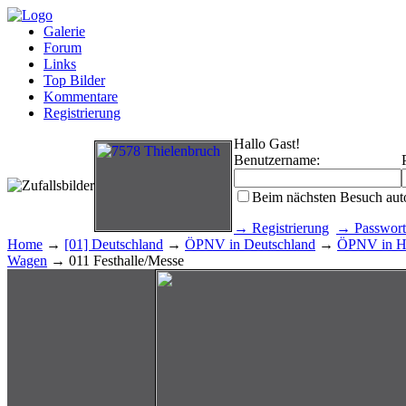
Galerie
Forum
Links
Top Bilder
Kommentare
Registrierung
Hallo Gast!
Benutzername:
Beim nächsten Besuch aut
→ Registrierung
→ Passwort
Home
→
[01] Deutschland
→
ÖPNV in Deutschland
→
ÖPNV in H
Wagen
→ 011 Festhalle/Messe