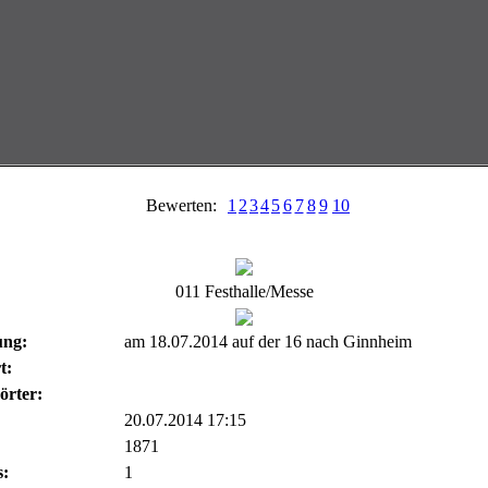
Bewerten:
1
2
3
4
5
6
7
8
9
10
011 Festhalle/Messe
ung:
am 18.07.2014 auf der 16 nach Ginnheim
t:
örter:
20.07.2014 17:15
1871
:
1