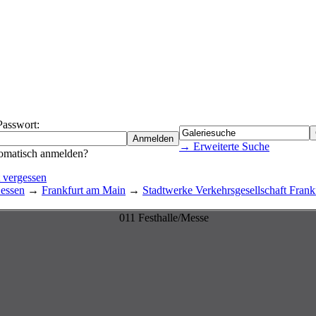
Passwort:
→ Erweiterte Suche
omatisch anmelden?
 vergessen
essen
→
Frankfurt am Main
→
Stadtwerke Verkehrsgesellschaft Fra