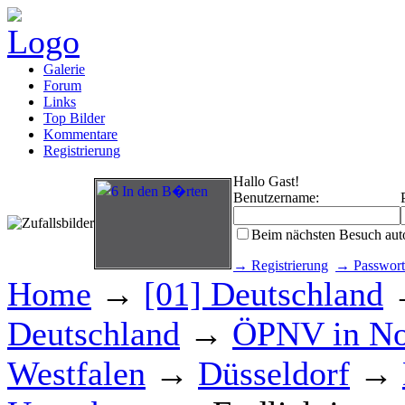
Galerie
Forum
Links
Top Bilder
Kommentare
Registrierung
Hallo Gast!
Benutzername:
Beim nächsten Besuch aut
→ Registrierung
→ Passwort
Home
→
[01] Deutschland
Deutschland
→
ÖPNV in No
Westfalen
→
Düsseldorf
→