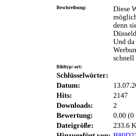
Beschreibung:
Diese W
möglich
denn si
Düsseld
Und da 
Werbung
schnell
Bildtyp/-art:
Schlüsselwörter:
Datum:
13.07.2
Hits:
2147
Downloads:
2
Bewertung:
0.00 (0
Dateigröße:
233.6 
Hinzugefügt von:
B80D2