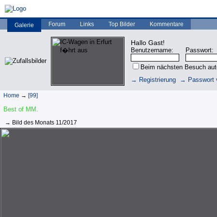
Forum
Links
Top Bilder
Kommentare
Galerie
Hallo Gast!
Benutzername:
Passwort:
Beim nächsten Besuch au
→ Registrierung
→ Passwort 
Home
→
[99]
Best of MM.
→ Bild des Monats 11/2017