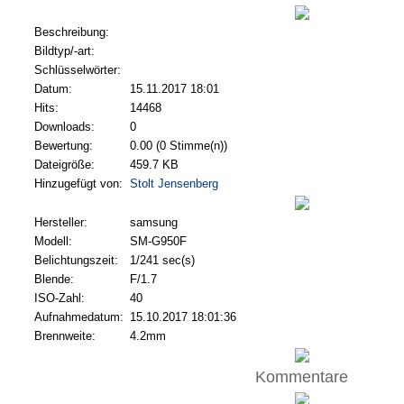
Beschreibung:
Bildtyp/-art:
Schlüsselwörter:
Datum:
15.11.2017 18:01
Hits:
14468
Downloads:
0
Bewertung:
0.00 (0 Stimme(n))
Dateigröße:
459.7 KB
Hinzugefügt von:
Stolt Jensenberg
Hersteller:
samsung
Modell:
SM-G950F
Belichtungszeit:
1/241 sec(s)
Blende:
F/1.7
ISO-Zahl:
40
Aufnahmedatum:
15.10.2017 18:01:36
Brennweite:
4.2mm
Kommentare