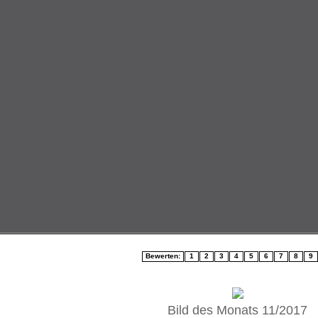
Bewerten:
1
2
3
4
5
6
7
8
9
Bild des Monats 11/2017