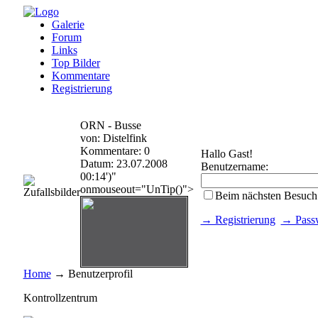
Galerie
Forum
Links
Top Bilder
Kommentare
Registrierung
ORN - Busse
von: Distelfink
Kommentare: 0
Hallo Gast!
Datum: 23.07.2008
Benutzername:
00:14')"
onmouseout="UnTip()">
Beim nächsten Besuch
→ Registrierung
→ Passw
Home
→ Benutzerprofil
Kontrollzentrum