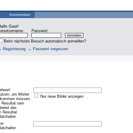
r
Kommentare
allo Gast!
enutzername:
Passwort:
Beim nächsten Besuch automatisch anmelden?
 Registrierung
→ Passwort vergessen
lwort:
utzen, um Wörter
Nur neue Bilder anzeigen
vorkommen müssen,
m Resultat sein
ietet das
m Resultat.
atzhalter.
me:
atzhalter.