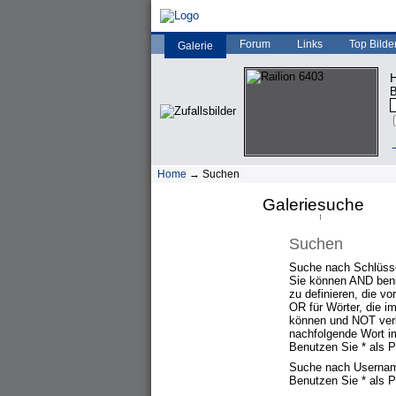
Forum
Links
Top Bilde
Galerie
H
B
→
Home
→ Suchen
Galeriesuche
Suchen
Suche nach Schlüsse
Sie können AND ben
zu definieren, die 
OR für Wörter, die i
können und NOT verb
nachfolgende Wort i
Benutzen Sie * als Pl
Suche nach Userna
Benutzen Sie * als Pl